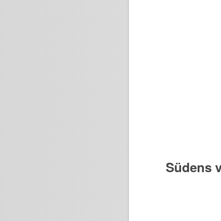
Südens v