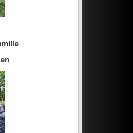
amilie
sen