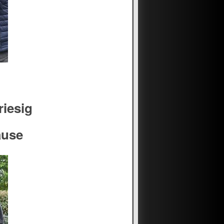
riesig
ause