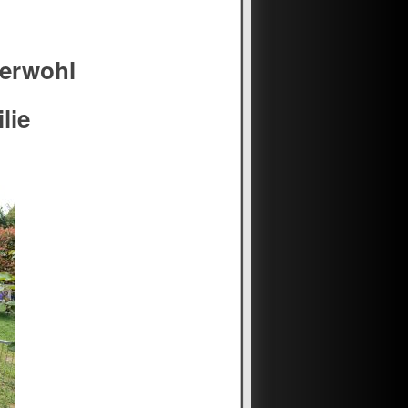
zerwohl
lie