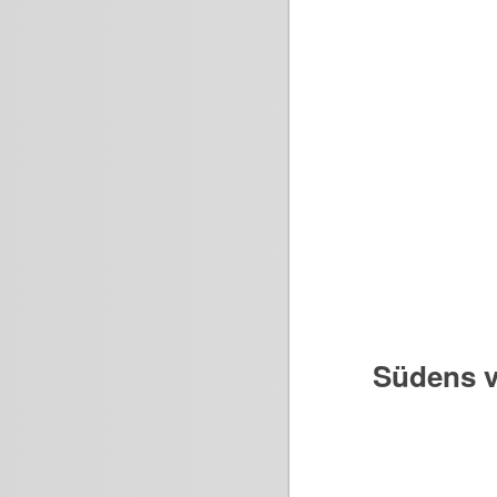
Südens v