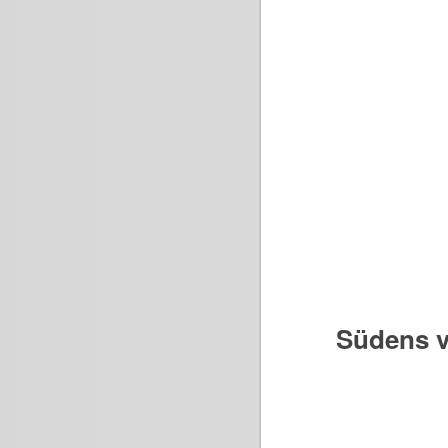
Südens v