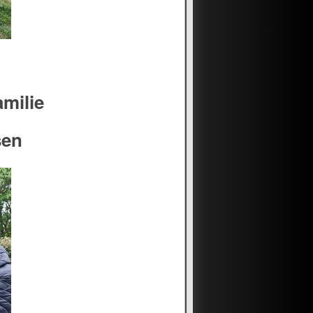
amilie
sen