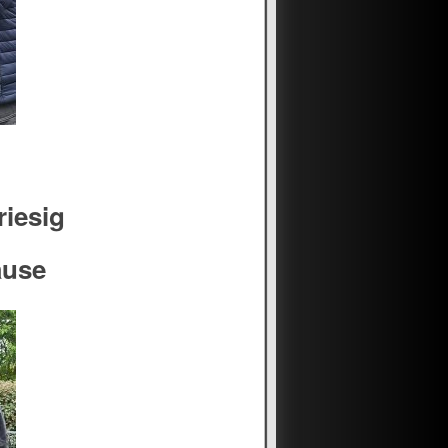
riesig
ause