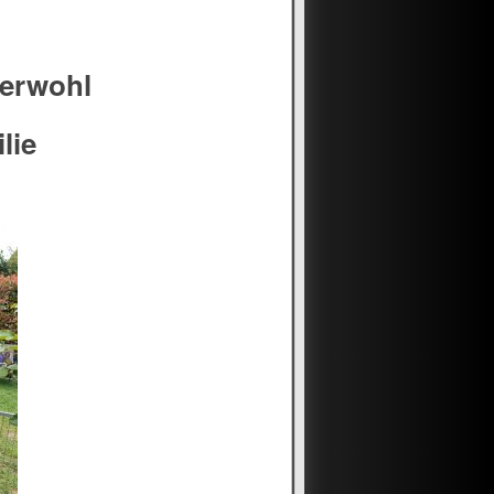
zerwohl
lie