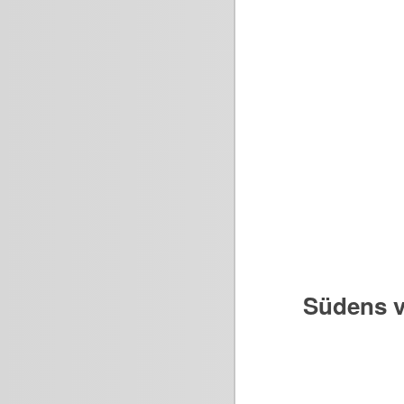
Südens v