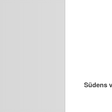
Südens v