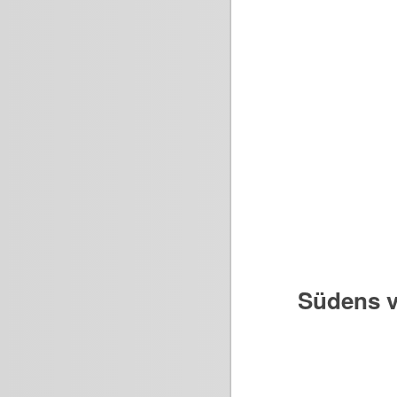
Südens v