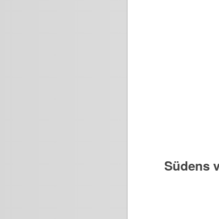
Südens v