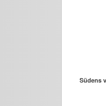
Südens v