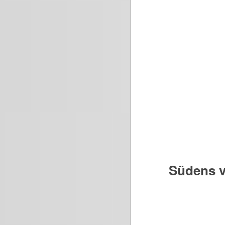
Südens v