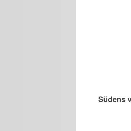
Südens v