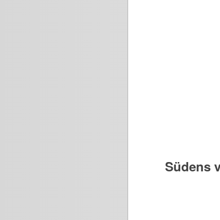
Südens v