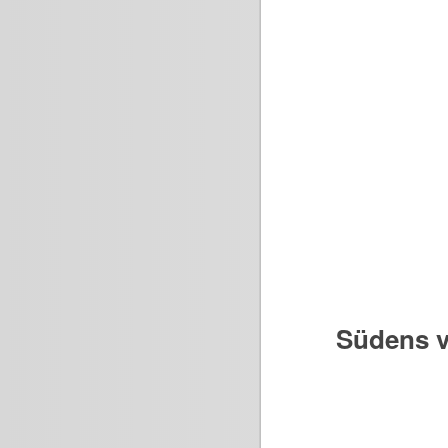
Südens v