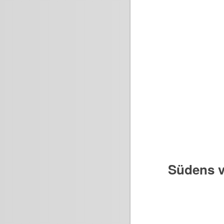
Südens v