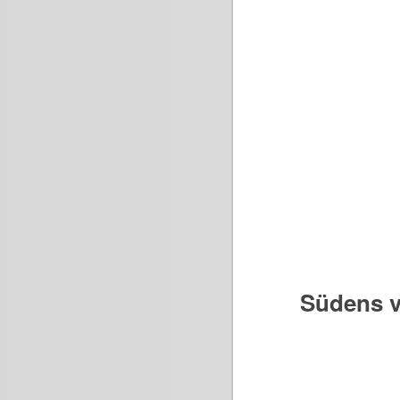
Südens v