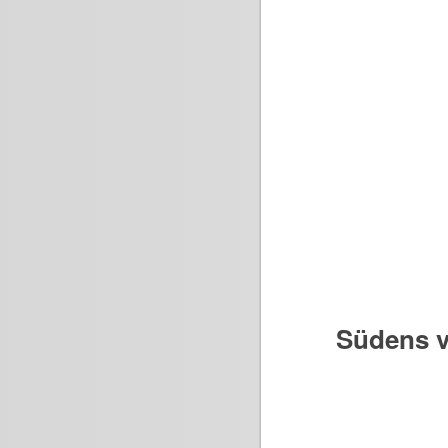
Südens v