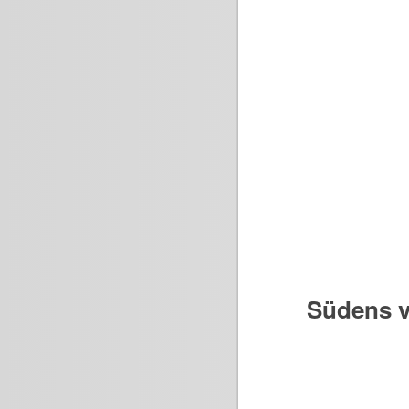
Südens v