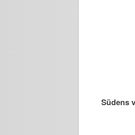
Südens v