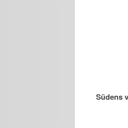
Südens v