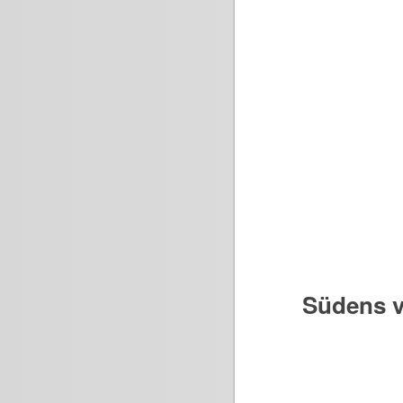
Südens v