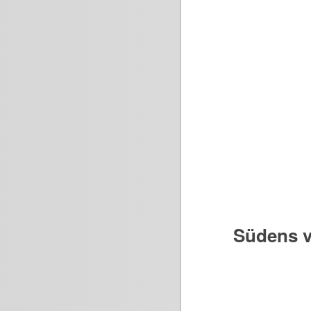
Südens v