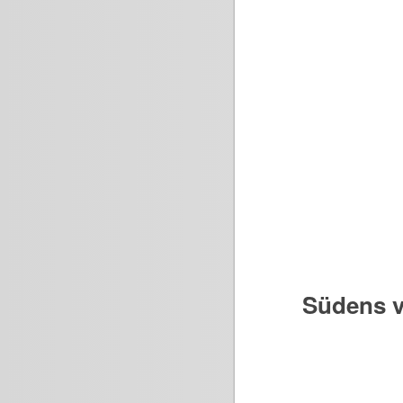
Südens v