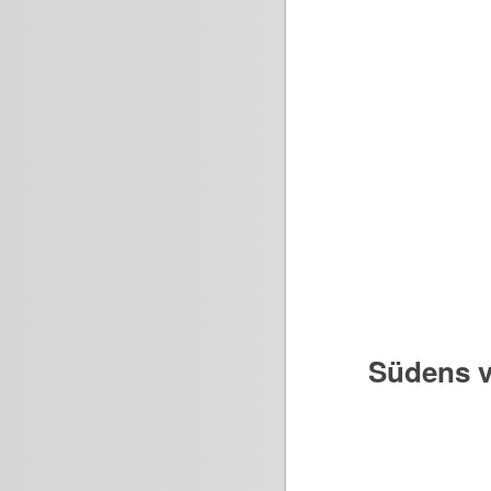
Südens v