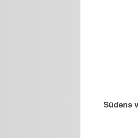
Südens v