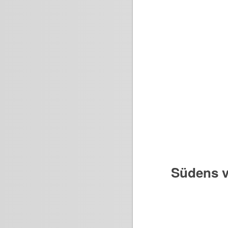
Südens v