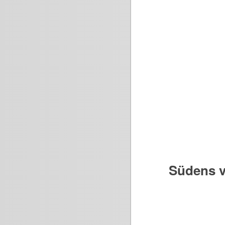
Südens v