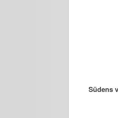
Südens v