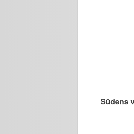
Südens v