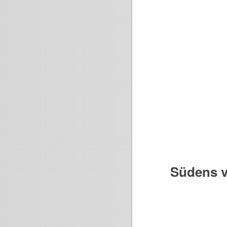
Südens v