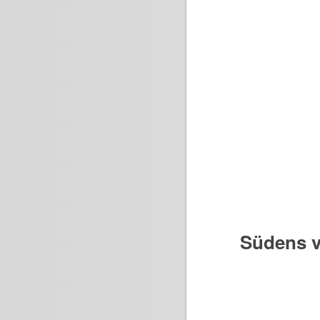
Südens v