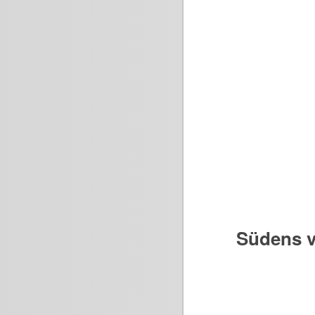
Südens v