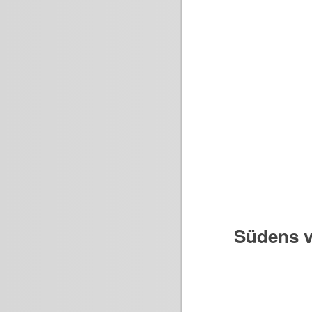
Südens v