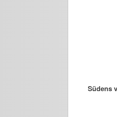
Südens v