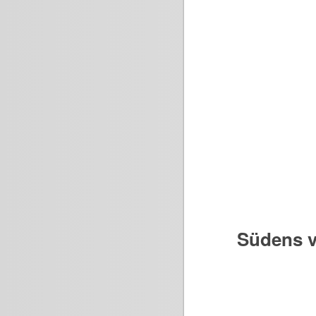
Südens v