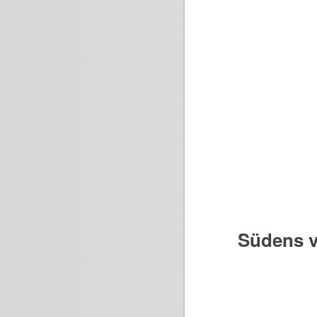
Südens v