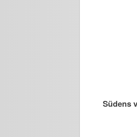
Südens v