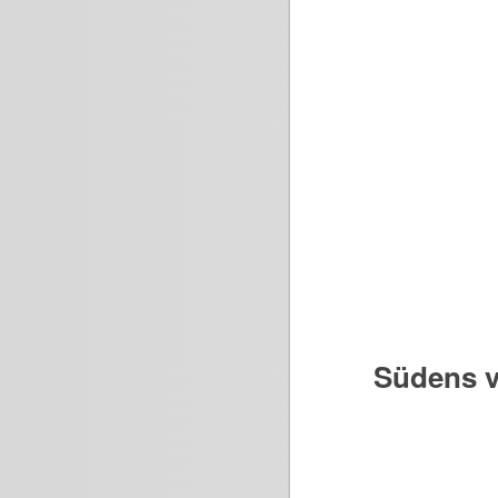
Südens v