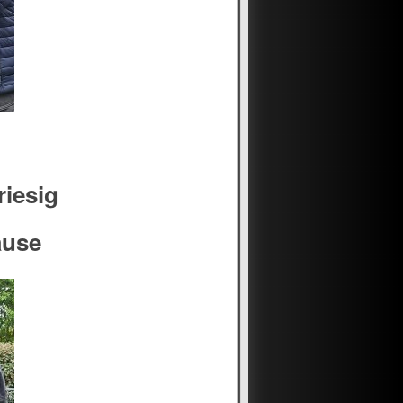
riesig
ause