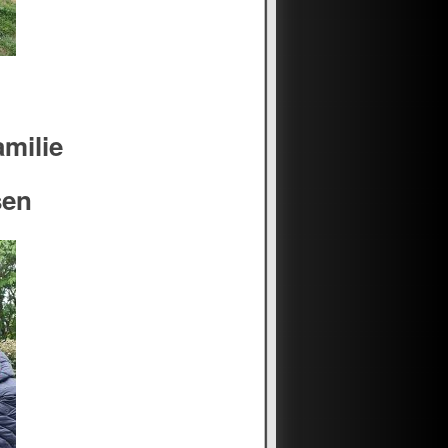
amilie
sen