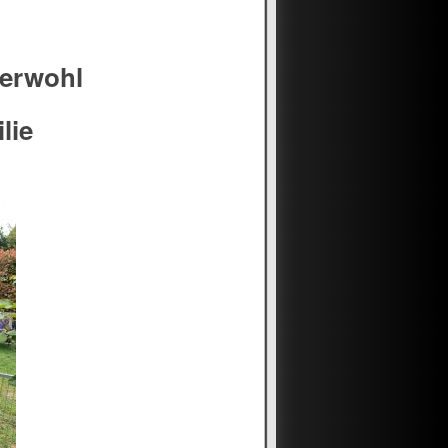
zerwohl
lie