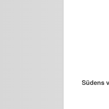
Südens v