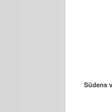
Südens v