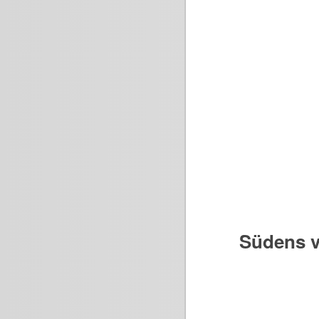
Südens v