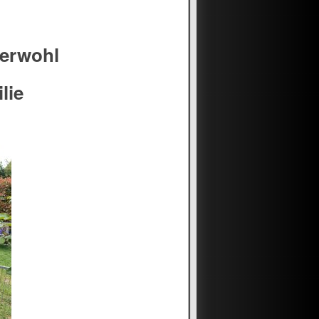
zerwohl
lie