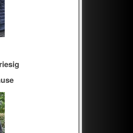
riesig
ause