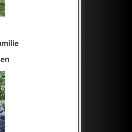
amilie
sen