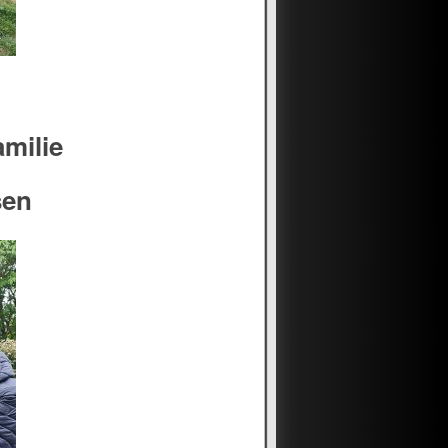
amilie
sen