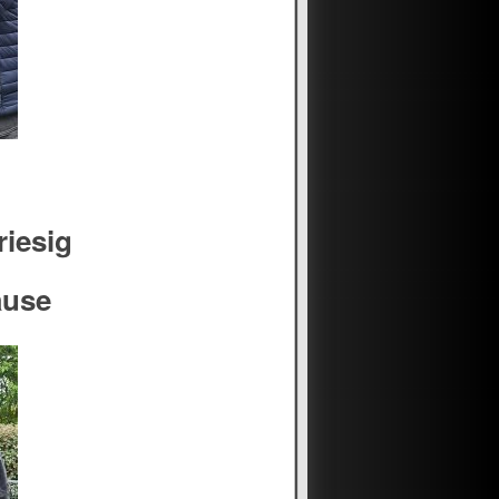
riesig
ause