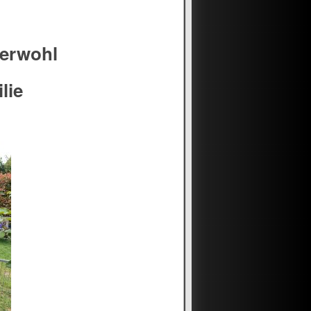
zerwohl
lie