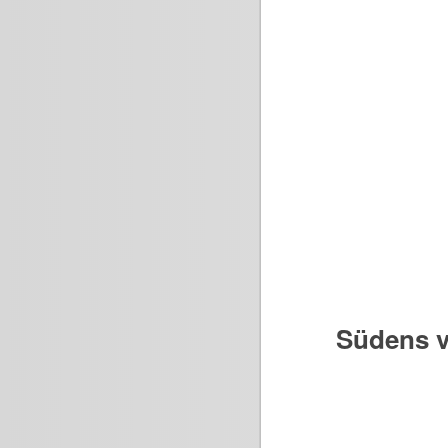
Südens v