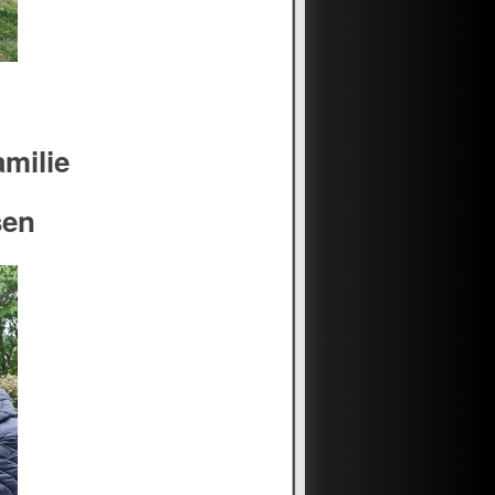
amilie
sen