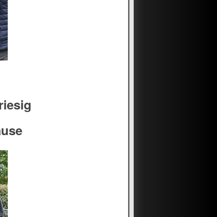
riesig
ause