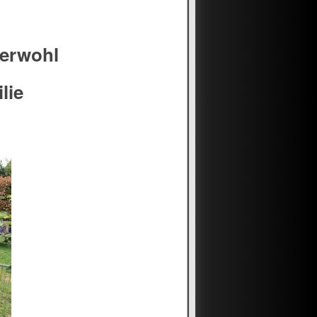
zerwohl
lie