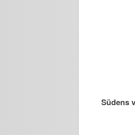
Südens v