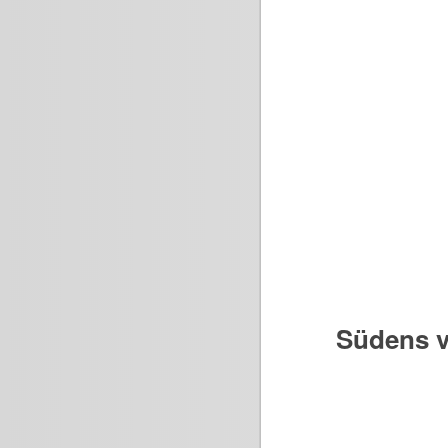
Südens v