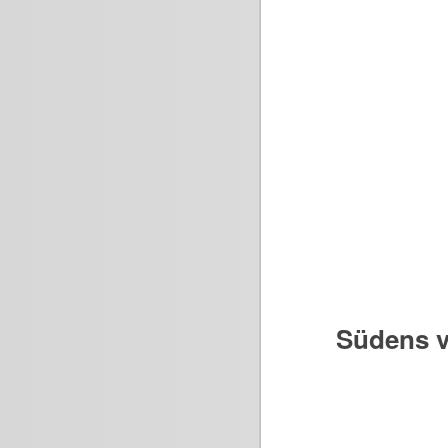
Südens v