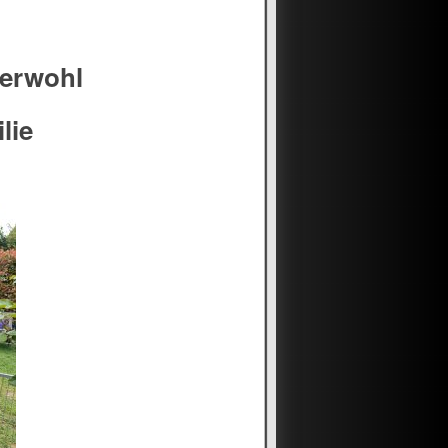
zerwohl
lie