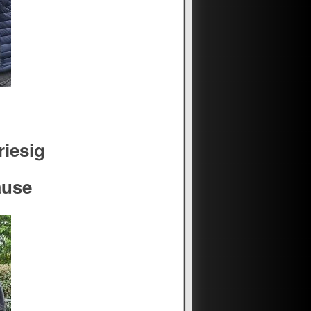
riesig
ause