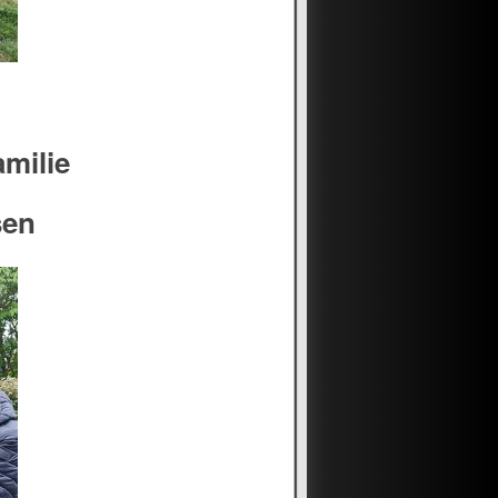
amilie
sen